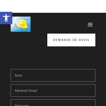
function ajouter_script_ahrefs() { echo '
'; } add_action('wp_head',
'ajouter_script_ahrefs');
Ouvrir la barre d’outils
DEMANDE DE DEVIS